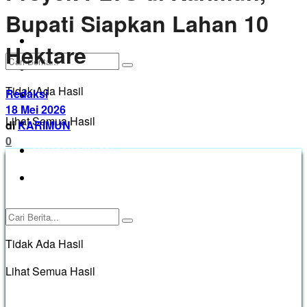
Bupati Siapkan Lahan 10
BATAM
Hektare
KARIMUN
Tidak Ada Hasil
Redaksi
KEPRI TANJUNGPINANG
18 Mei 2026
Lihat Semua Hasil
BINTAN
di
KARIMUN
0
PASANG IKLAN
Pedoman Media Siber
Tidak Ada Hasil
Lihat Semua Hasil