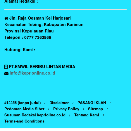
Alamat Redaksi :
Jln. Raja Oesman Kel Harjosari
Kecamatan Tebing, Kabupaten Karimun
Provinsi Kepulauan Riau
Telepon : 0777 7363866
Hubungi Kami :
PT.EMWIL SERIBU LINTAS MEDIA
info@keprionline.co.id
#14456 (tanpa judul)
Disclaimer
PASANG IKLAN
Pedoman Media Siber
Privacy Policy
Sitemap
Susunan Redaksi keprioline.co.id
Tentang Kami
Terms-and Conditions