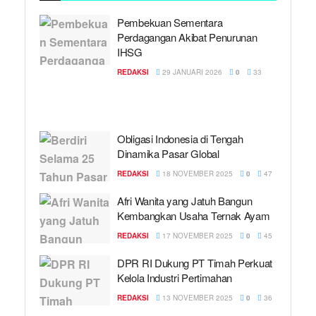
Pembekuan Sementara
Perdagangan Akibat Penurunan
IHSG
REDAKSI
29 JANUARI 2026
0
33
Obligasi Indonesia di Tengah
Dinamika Pasar Global
REDAKSI
18 NOVEMBER 2025
0
47
Afri Wanita yang Jatuh Bangun
Kembangkan Usaha Ternak Ayam
REDAKSI
17 NOVEMBER 2025
0
45
DPR RI Dukung PT Timah Perkuat
Kelola Industri Pertimahan
REDAKSI
13 NOVEMBER 2025
0
36