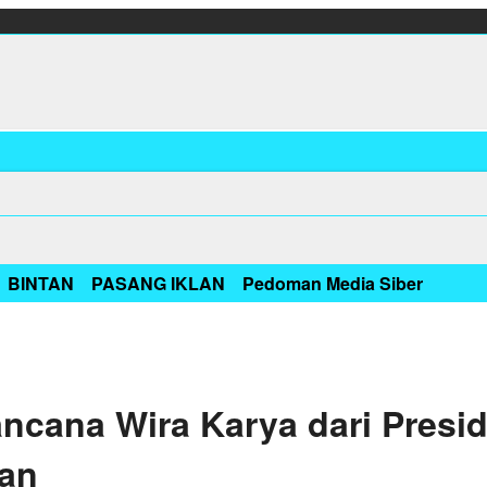
BINTAN
PASANG IKLAN
Pedoman Media Siber
cana Wira Karya dari Preside
nan