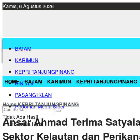
Kamis, 6 Agustus 2026
BATAM
KARIMUN
KEPRI TANJUNGPINANG
HOME
BATAM
KARIMUN
KEPRI TANJUNGPINANG
BINTAN
PASANG IKLAN
Home
KEPRI TANJUNGPINANG
Pedoman Media Siber
Tidak Ada Hasil
Ansar Ahmad Terima Satyalan
Lihat Semua Hasil
Sektor Kelautan dan Perika