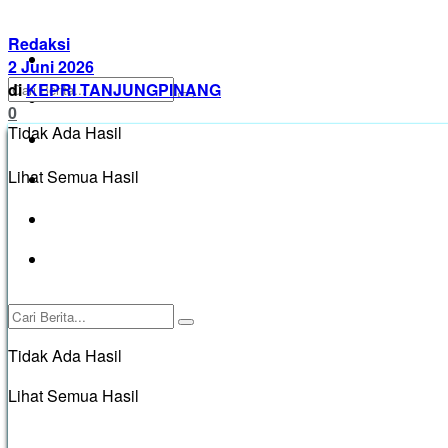
Redaksi
BATAM
2 Juni 2026
di
KEPRI TANJUNGPINANG
KARIMUN
0
Tidak Ada Hasil
KEPRI TANJUNGPINANG
Lihat Semua Hasil
BINTAN
PASANG IKLAN
Pedoman Media Siber
Tidak Ada Hasil
Lihat Semua Hasil