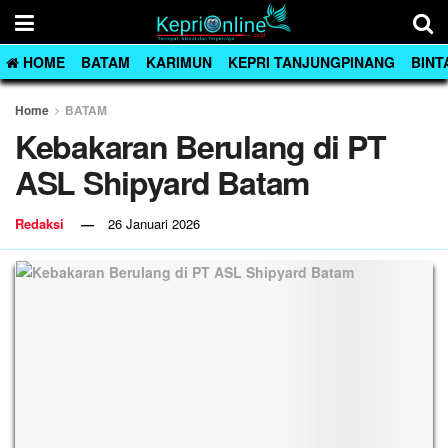
HOME
BATAM
KARIMUN
KEPRI TANJUNGPINANG
BINT
Home
BATAM
Kebakaran Berulang di PT
ASL Shipyard Batam
Redaksi
26 Januari 2026