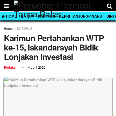
HOME
BATAM
KARIMUN
KEPRI TANJUNGPINANG
BINT
Home
KARIMUN
Karimun Pertahankan WTP
ke-15, Iskandarsyah Bidik
Lonjakan Investasi
Redaksi
4 Juni 2026