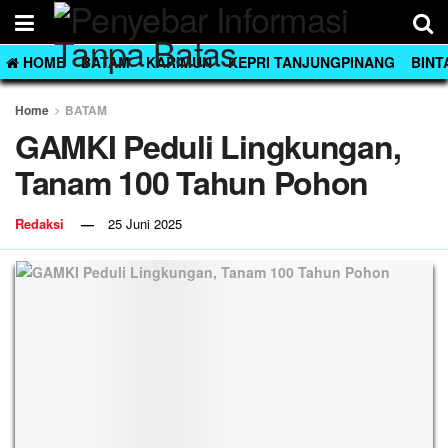
HOME
BATAM
KARIMUN
KEPRI TANJUNGPINANG
BINT
Home
BATAM
GAMKI Peduli Lingkungan,
Tanam 100 Tahun Pohon
Redaksi
25 Juni 2025