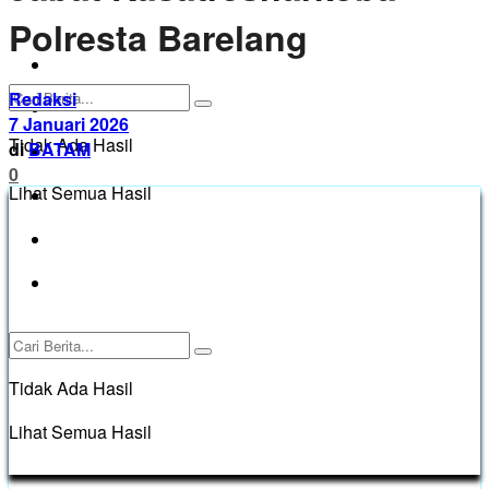
Polresta Barelang
BATAM
Redaksi
KARIMUN
7 Januari 2026
Tidak Ada Hasil
di
BATAM
KEPRI TANJUNGPINANG
0
Lihat Semua Hasil
BINTAN
PASANG IKLAN
Pedoman Media Siber
Tidak Ada Hasil
Lihat Semua Hasil