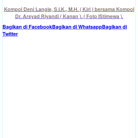
Kompol Deni Langie, S.I.K., M.H. ( Kiri ) bersama Kompol
Dr. Arsyad Riyandi ( Kanan ). ( Foto IStimewa ).
Bagikan di Facebook
Bagikan di Whatsapp
Bagikan di
Twitter