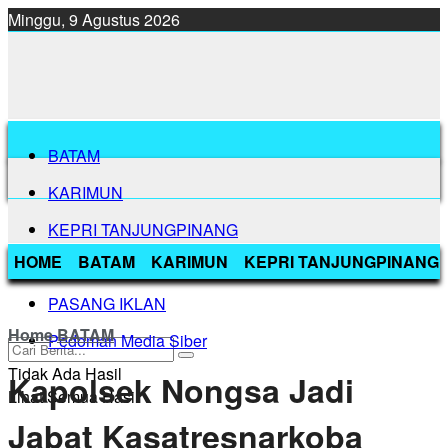
Minggu, 9 Agustus 2026
BATAM
KARIMUN
KEPRI TANJUNGPINANG
HOME
BATAM
KARIMUN
KEPRI TANJUNGPINANG
BINTAN
PASANG IKLAN
Home
BATAM
Pedoman Media Siber
Tidak Ada Hasil
Kapolsek Nongsa Jadi
Lihat Semua Hasil
Jabat Kasatresnarkoba