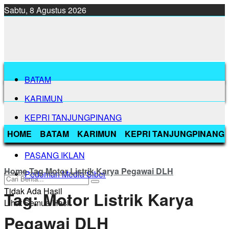
Sabtu, 8 Agustus 2026
BATAM
KARIMUN
KEPRI TANJUNGPINANG
HOME
BATAM
KARIMUN
KEPRI TANJUNGPINANG
BINTAN
PASANG IKLAN
Home
Tag
Motor Listrik Karya Pegawai DLH
Pedoman Media Siber
Tidak Ada Hasil
Tag:
Motor Listrik Karya
Lihat Semua Hasil
Pegawai DLH