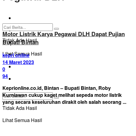
BATAM
KARIMUN
Motor Listrik Karya Pegawai DLH Dapat Pujian
Tidak Ada Hasil
Bupati Bintan
KEPRI TANJUNGPINANG
Lihat Semua Hasil
BINTAN
kepri online
14 Maret 2023
PASANG IKLAN
0
94
Pedoman Media Siber
Keprionline.co.id, Bintan – Bupati Bintan, Roby
Kurniawan cukup kaget melihat sepeda motor listrik
yang secara keseluruhan dirakit oleh salah seorang ...
Tidak Ada Hasil
Lihat Semua Hasil