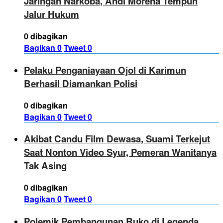
Jaringan Narkoba, Andi Morena Tempuh
Jalur Hukum
0 dibagikan
Bagikan
0
Tweet
0
Pelaku Penganiayaan Ojol di Karimun
Berhasil Diamankan Polisi
0 dibagikan
Bagikan
0
Tweet
0
Akibat Candu Film Dewasa, Suami Terkejut
Saat Nonton Video Syur, Pemeran Wanitanya
Tak Asing
0 dibagikan
Bagikan
0
Tweet
0
Polemik Pembangunan Ruko di Legenda