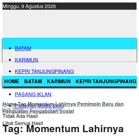
Minggu, 9 Agustus 2026
BATAM
KARIMUN
KEPRI TANJUNGPINANG
HOME
BATAM
KARIMUN
KEPRI TANJUNGPINANG
BINTAN
PASANG IKLAN
Home
Tag
Momentum Lahirnya Pemimpin Baru dan
Pedoman Media Siber
Penguatan Pengabdian Sosial
Tidak Ada Hasil
Lihat Semua Hasil
Tag:
Momentum Lahirnya