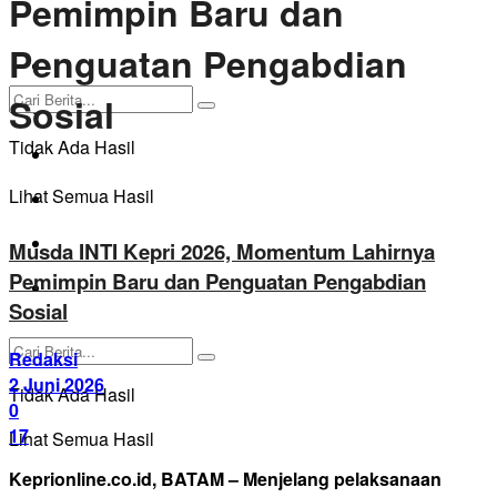
Pemimpin Baru dan
Penguatan Pengabdian
BATAM
Sosial
KARIMUN
Tidak Ada Hasil
KEPRI TANJUNGPINANG
Lihat Semua Hasil
BINTAN
PASANG IKLAN
Musda INTI Kepri 2026, Momentum Lahirnya
Pemimpin Baru dan Penguatan Pengabdian
Pedoman Media Siber
Sosial
Redaksi
2 Juni 2026
Tidak Ada Hasil
0
17
Lihat Semua Hasil
Keprionline.co.id, BATAM – Menjelang pelaksanaan