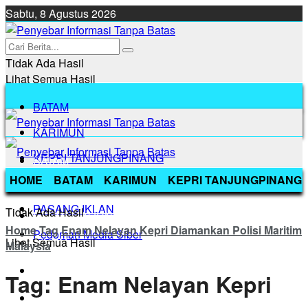
Sabtu, 8 Agustus 2026
Tidak Ada Hasil
Lihat Semua Hasil
BATAM
KARIMUN
KEPRI TANJUNGPINANG
BATAM
HOME
BATAM
KARIMUN
KEPRI TANJUNGPINANG
BINTAN
KARIMUN
PASANG IKLAN
Tidak Ada Hasil
KEPRI TANJUNGPINANG
Home
Tag
Enam Nelayan Kepri Diamankan Polisi Maritim
Pedoman Media Siber
Lihat Semua Hasil
BINTAN
Malaysia
PASANG IKLAN
Tag:
Enam Nelayan Kepri
Pedoman Media Siber