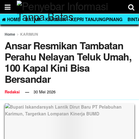
HOME
BATAM
KARIMUN
KEPRI TANJUNGPINANG
BINT
Home
KARIMUN
Ansar Resmikan Tambatan
Perahu Nelayan Teluk Umah,
100 Kapal Kini Bisa
Bersandar
Redaksi
30 Mei 2026