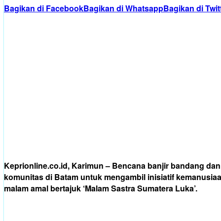
Bagikan di Facebook
Bagikan di Whatsapp
Bagikan di Twit
Keprionline.co.id, Karimun – Bencana banjir bandang da
komunitas di Batam untuk mengambil inisiatif kemanusi
malam amal bertajuk ‘Malam Sastra Sumatera Luka’.