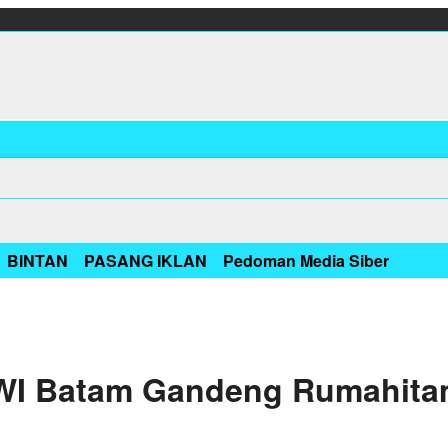
BINTAN
PASANG IKLAN
Pedoman Media Siber
PWI Batam Gandeng Rumahitam