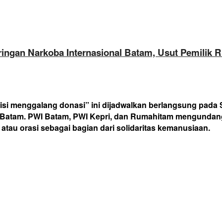
ngan Narkoba Internasional Batam, Usut Pemilik R
i menggalang donasi” ini dijadwalkan berlangsung pada S
atam. PWI Batam, PWI Kepri, dan Rumahitam mengundang pe
atau orasi sebagai bagian dari solidaritas kemanusiaan.