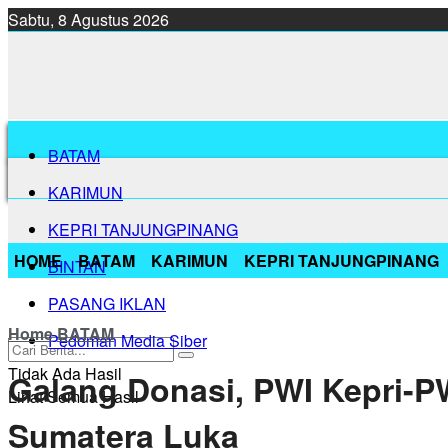
Sabtu, 8 Agustus 2026
BATAM
KARIMUN
KEPRI TANJUNGPINANG
HOME
BATAM
KARIMUN
KEPRI TANJUNGPINANG
BINTAN
PASANG IKLAN
Home
BATAM
Pedoman Media Siber
Tidak Ada Hasil
Galang Donasi, PWI Kepri-
Lihat Semua Hasil
Sumatera Luka