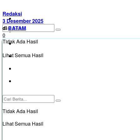
Redaksi
BATAM
3 Desember 2025
di
BATAM
KARIMUN
0
Tidak Ada Hasil
KEPRI TANJUNGPINANG
Lihat Semua Hasil
BINTAN
PASANG IKLAN
Pedoman Media Siber
Tidak Ada Hasil
Lihat Semua Hasil