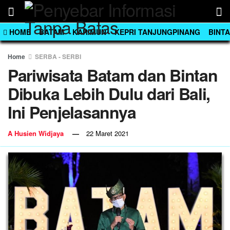
HOME
BATAM
KARIMUN
KEPRI TANJUNGPINANG
BINT
Home
SERBA - SERBI
Pariwisata Batam dan Bintan
Dibuka Lebih Dulu dari Bali,
Ini Penjelasannya
A Husien Widjaya
22 Maret 2021